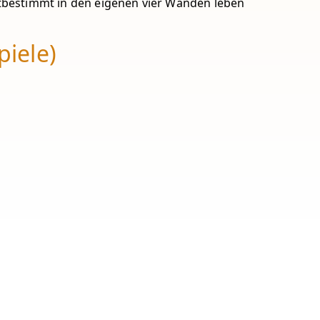
bstbestimmt in den eigenen vier Wänden leben
iele)