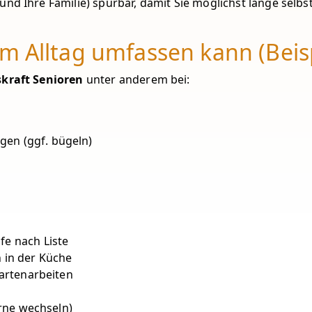
(und Ihre Familie) spürbar, damit Sie möglichst lange sel
m Alltag umfassen kann (Beisp
kraft Senioren
unter anderem bei:
en (ggf. bügeln)
fe nach Liste
 in der Küche
Gartenarbeiten
irne wechseln)